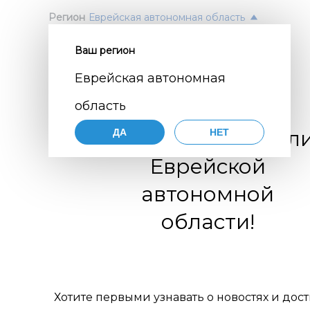
Регион
Еврейская автономная область
Ваш регион
Согл
ПОЛ
Еврейская автономная
перс
Авт
область
орга
Нажимая
Уважаемые жител
ДА
НЕТ
согласие
порядке,
цифр
Еврейской
по разви
коммуни
обще
автономной
организа
119770001
комм
области!
муниципа
pdn@dial
отн
сайте
htt
требован
пер
персонал
Хотите первыми узнавать о новостях и дос
Цели 
1. Об